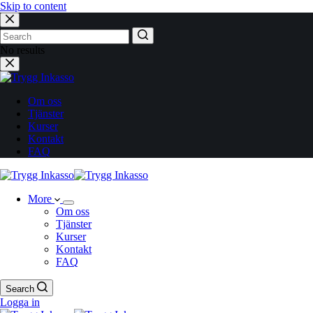
Skip to content
No results
Om oss
Tjänster
Kurser
Kontakt
FAQ
More
Om oss
Tjänster
Kurser
Kontakt
FAQ
Search
Logga in