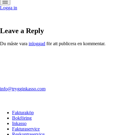
Logga in
Leave a Reply
Du måste vara
inloggad
för att publicera en kommentar.
Kontakta oss
Tryggare Inkasso i Stockholm AB
Mallslingan 4
187 66 Täby
08-766 28 00
info@trygginkasso.com
Våra tjänster
Fakturaköp
Bokföring
Inkasso
Fakturaservice
Reskontraservice